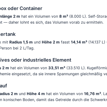
ox oder Container
nlänge 2 m
hat ein Volumen von
8 m³
(8.000 L). Self-Stor
t — daher lohnt es sich, das Volumen vorab zu ermitteln.
sertank
nk mit
Radius 1,5 m
und
Höhe 2 m
fasst
14,14 m³
(14.137 L)
Person bei 2 L/Tag.
ves oder industrielles Element
s 2 m
hat ein Volumen von
33,51 m³
(33.510 L). Kugelförm
hemie eingesetzt, da sie innere Spannungen gleichmäßig ve
auf
adius 2 m
und
Höhe 4 m
hat ein Volumen von
16,76 m³
. L
n konischen Boden, damit das Getreide durch die Schwerkra