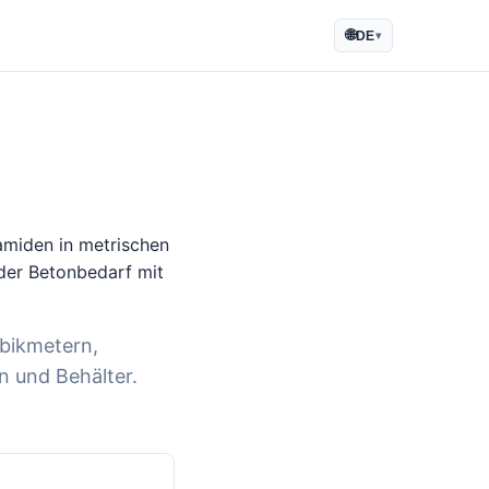
🌐
DE
▾
amiden in metrischen
der Betonbedarf mit
bikmetern,
n und Behälter.