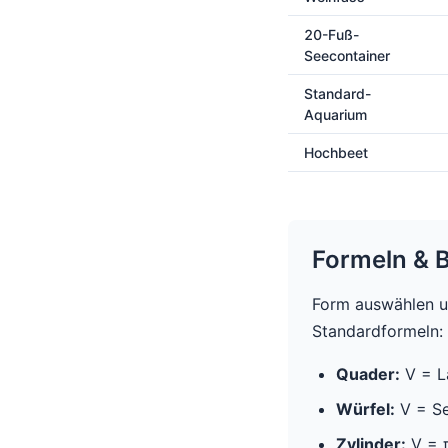
20-Fuß-
Seecontainer
Standard-
Aquarium
Hochbeet
Formeln & 
Form auswählen u
Standardformeln:
Quader:
V = L
Würfel:
V = Se
Zylinder:
V = π