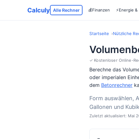
Calculy
Alle Rechner
💰
Finanzen
⚡
Energie &
Startseite
Nützliche Re
Volumenb
✓ Kostenloser Online-Re
Berechne das Volumen
oder imperialen Einh
dem
Betonrechner
ka
Form auswählen, A
Gallonen und Kubik
Zuletzt aktualisiert: Mai 