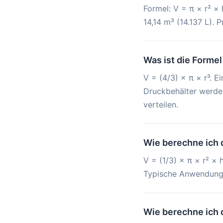
Formel: V = π × r² ×
14,14 m³ (14.137 L).
Was ist die Forme
V = (4/3) × π × r³. 
Druckbehälter werden
verteilen.
Wie berechne ich 
V = (1/3) × π × r² ×
Typische Anwendungen
Wie berechne ich 