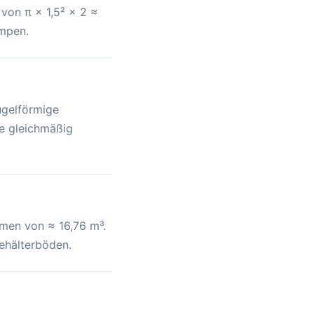
 von π × 1,5² × 2 ≈
umpen.
ugelförmige
ke gleichmäßig
umen von ≈ 16,76 m³.
Behälterböden.