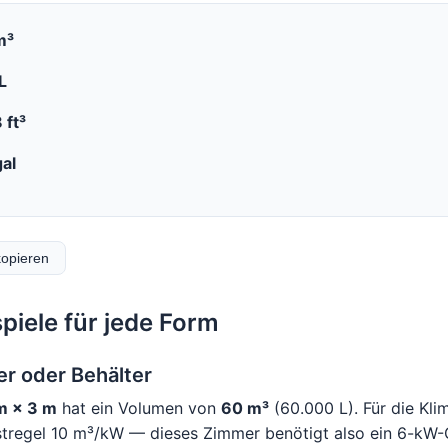
m³
L
 ft³
al
kopieren
iele für jede Form
r oder Behälter
m × 3 m
hat ein Volumen von
60 m³
(60.000 L). Für die Klim
stregel 10 m³/kW — dieses Zimmer benötigt also ein 6-kW-