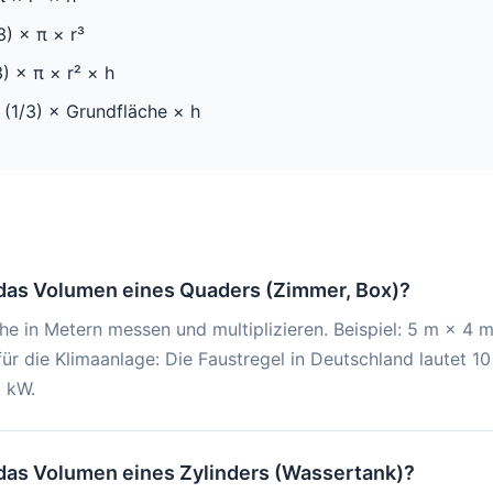
) × π × r³
) × π × r² × h
(1/3) × Grundfläche × h
das Volumen eines Quaders (Zimmer, Box)?
he in Metern messen und multiplizieren. Beispiel: 5 m × 4
für die Klimaanlage: Die Faustregel in Deutschland lautet 
 kW.
das Volumen eines Zylinders (Wassertank)?