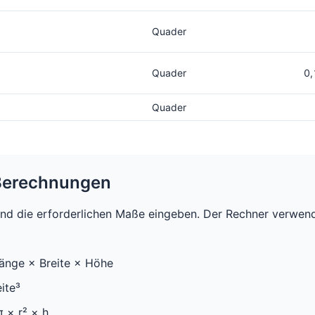
Quader
Quader
0,
Quader
Berechnungen
nd die erforderlichen Maße eingeben. Der Rechner verwen
änge × Breite × Höhe
ite³
 × r² × h