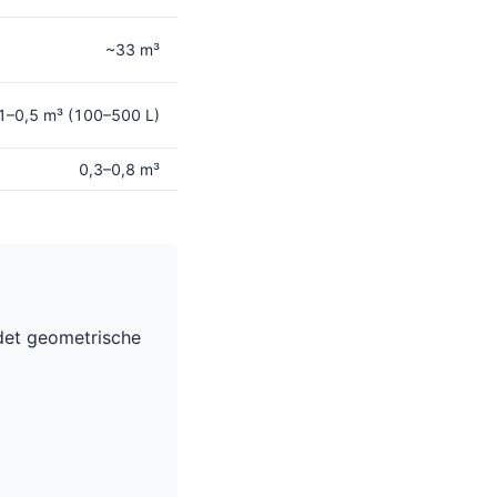
~33 m³
1–0,5 m³ (100–500 L)
0,3–0,8 m³
det geometrische