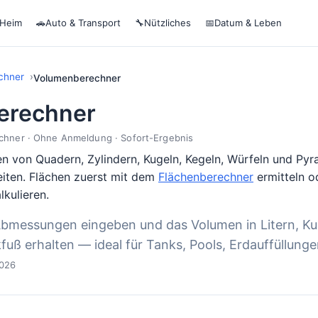
 Heim
🚗
Auto & Transport
🔧
Nützliches
📅
Datum & Leben
chner
Volumenberechner
erechner
chner · Ohne Anmeldung · Sofort-Ergebnis
 von Quadern, Zylindern, Kugeln, Kegeln, Würfeln und Pyr
eiten. Flächen zuerst mit dem
Flächenberechner
ermitteln o
lkulieren.
bmessungen eingeben und das Volumen in Litern, Ku
fuß erhalten — ideal für Tanks, Pools, Erdauffüllunge
2026