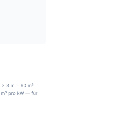
 m × 3 m = 60 m³
10 m³ pro kW — für