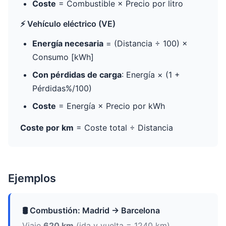
Coste
= Combustible × Precio por litro
⚡ Vehículo eléctrico (VE)
Energía necesaria
= (Distancia ÷ 100) ×
Consumo [kWh]
Con pérdidas de carga
: Energía × (1 +
Pérdidas%/100)
Coste
= Energía × Precio por kWh
Coste por km
= Coste total ÷ Distancia
Ejemplos
🛢️ Combustión: Madrid → Barcelona
Viaje
620 km
(ida y vuelta = 1240 km)