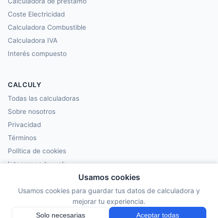
Calculadora de préstamo
Coste Electricidad
Calculadora Combustible
Calculadora IVA
Interés compuesto
CALCULY
Todas las calculadoras
Sobre nosotros
Privacidad
Términos
Política de cookies
Integrar en tu web
Usamos cookies
Usamos cookies para guardar tus datos de calculadora y
© 2025–2026 Calculy.org. All rights reserved.
mejorar tu experiencia.
Última actualización: mayo 2026
Solo necesarias
Aceptar todas