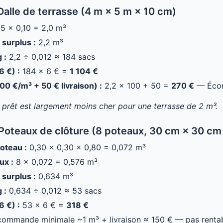
Dalle de terrasse (4 m × 5 m × 10 cm)
5 × 0,10 = 2,0 m³
surplus :
2,2 m³
 :
2,2 ÷ 0,012 ≈ 184 sacs
6 €) :
184 × 6 € =
1 104 €
00 €/m³ + 50 € livraison) :
2,2 × 100 + 50 =
270 €
— Écon
n prêt est largement moins cher pour une terrasse de 2 m³.
Poteaux de clôture (8 poteaux, 30 cm × 30 cm
oteau :
0,30 × 0,30 × 0,80 = 0,072 m³
ux :
8 × 0,072 = 0,576 m³
surplus :
0,634 m³
 :
0,634 ÷ 0,012 ≈ 53 sacs
6 €) :
53 × 6 € =
318 €
ommande minimale ~1 m³ + livraison ≈ 150 € — pas rentab