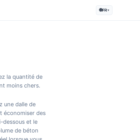
🌐
FR
▾
z la quantité de
ont moins chers.
z une dalle de
ait économiser des
i-dessous et le
volume de béton
éel lorsque vous