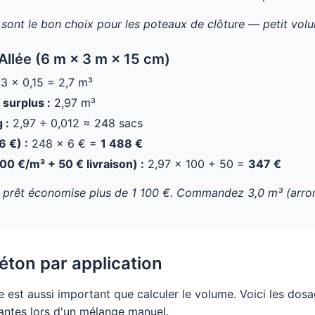
 sont le bon choix pour les poteaux de clôture — petit volu
Allée (6 m × 3 m × 15 cm)
3 × 0,15 = 2,7 m³
surplus :
2,97 m³
 :
2,97 ÷ 0,012 ≈ 248 sacs
6 €) :
248 × 6 € =
1 488 €
00 €/m³ + 50 € livraison) :
2,97 × 100 + 50 =
347 €
n prêt économise plus de 1 100 €. Commandez 3,0 m³ (arron
ton par application
e est aussi important que calculer le volume. Voici les dos
rantes lors d'un mélange manuel.