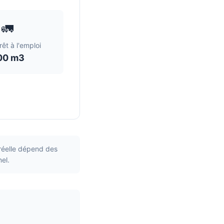
🚛
êt à l'emploi
,00 m3
réelle dépend des
el.