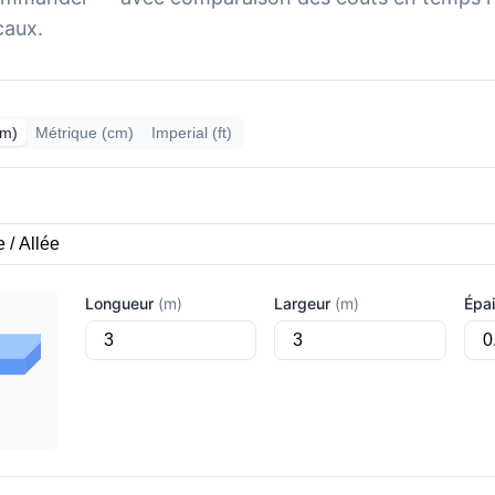
caux.
(m)
Métrique (cm)
Imperial (ft)
Longueur
(m)
Largeur
(m)
Épa