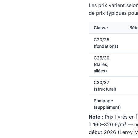
Les prix varient selo
de prix typiques pour
Classe
Béto
C20/25
(fondations)
C25/30
(dalles,
allées)
C30/37
(structural)
Pompage
(supplément)
Note :
Prix livrés en
à 160–320 €/m³ — net
début 2026 (Leroy Mer