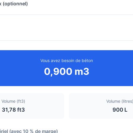
x (optionnel)
Vous avez besoin de béton
0,900 m3
Volume (ft3)
Volume (litres
31,78 ft3
900 L
riel (avec 10 % de marge)