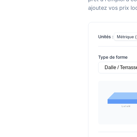
ajoutez vos prix lo
Unités :
Métrique 
Type de forme
L x l x H