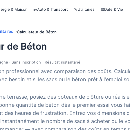
ergie & Maison
🚗
Auto & Transport
🔧
Utilitaires
📅
Date & Vie
litaires
Calculateur de Béton
ur de Béton
ligne · Sans inscription · Résultat instantané
on professionnel avec comparaison des coûts. Calcule
z besoin et si les sacs ou le béton prêt à l'emploi s
e terrasse, posiez des poteaux de clôture ou réalisie
 bonne quantité de béton dès le premier essai vous f
et des heures de frustration. Entrez vos dimensions c
e instantanément le nombre de sacs à acheter ou le 
 commander — avec comparaison des coûts en temps r