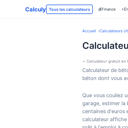
Calculy
Tous les calculateurs
💰
Finance
⚡
Én
Accueil
Calculateurs Uti
Calculate
✓ Calculateur gratuit en 
Calculateur de bét
béton dont vous ave
Que vous couliez un
garage, estimer la
centaines d'euros 
calculateur affich
prêt à l'emploi à