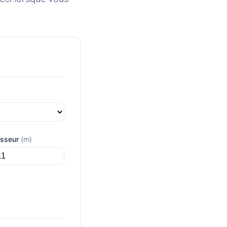
isseur
(m)