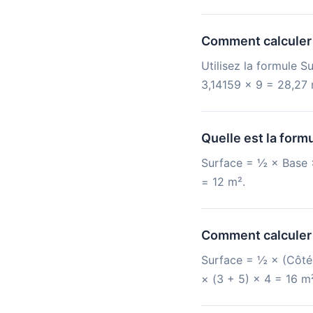
Comment calculer l
Utilisez la formule S
3,14159 × 9 = 28,27 
Quelle est la formu
Surface = ½ × Base ×
= 12 m².
Comment calculer l
Surface = ½ × (Côté1
× (3 + 5) × 4 = 16 m