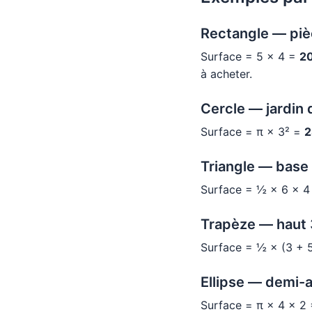
Rectangle — piè
Surface = 5 × 4 =
2
à acheter.
Cercle — jardin 
Surface = π × 3² =
2
Triangle — base
Surface = ½ × 6 × 
Trapèze — haut 
Surface = ½ × (3 + 
Ellipse — demi-a
Surface = π × 4 × 2