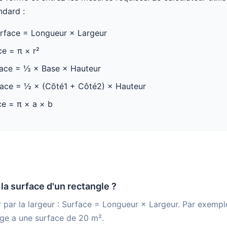
ndard :
rface = Longueur × Largeur
e = π × r²
ace = ½ × Base × Hauteur
ace = ½ × (Côté1 + Côté2) × Hauteur
e = π × a × b
a surface d'un rectangle ?
r par la largeur : Surface = Longueur × Largeur. Par exemp
rge a une surface de 20 m².