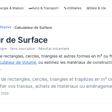
ergie & Maison
🚗
Auto & Transport
🔧
Utilitaires
📅
Date & Vie
litaires
Calculateur de Surface
r de Surface
ligne · Sans inscription · Résultat instantané
e rectangles, cercles, triangles et autres formes en m² ou f
culateur de Volume
, ou estimez les matériaux de construct
.
 de rectangles, cercles, triangles et trapèzes en m² ou
ifier vos travaux, achats de matériaux ou aménagemen
i 2026