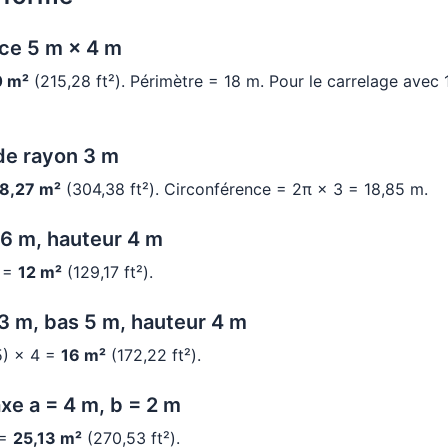
ce 5 m × 4 m
0 m²
(215,28 ft²). Périmètre = 18 m. Pour le carrelage avec
de rayon 3 m
8,27 m²
(304,38 ft²). Circonférence = 2π × 3 = 18,85 m.
 6 m, hauteur 4 m
4 =
12 m²
(129,17 ft²).
3 m, bas 5 m, hauteur 4 m
5) × 4 =
16 m²
(172,22 ft²).
xe a = 4 m, b = 2 m
 =
25,13 m²
(270,53 ft²).