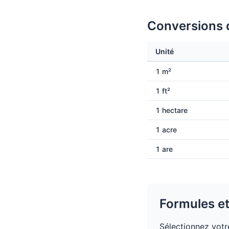
Conversions d
Unité
1 m²
1 ft²
1 hectare
1 acre
1 are
Formules et
Sélectionnez votre