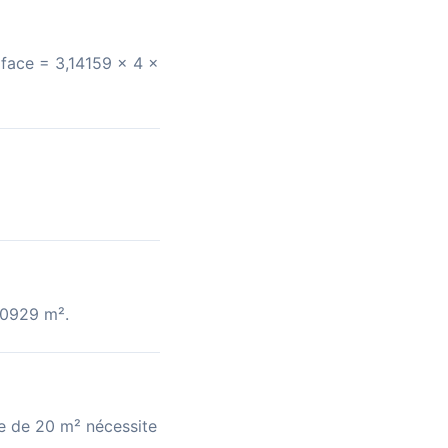
rface = 3,14159 × 4 ×
0,0929 m².
ce de 20 m² nécessite