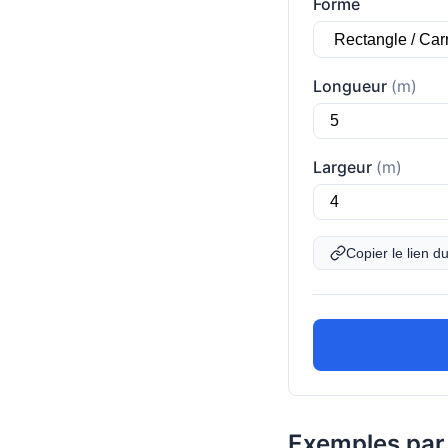
Forme
Longueur
(m)
Largeur
(m)
Copier le lien du
Exemples par