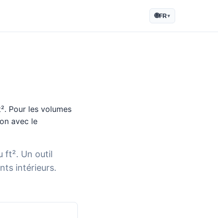
🌐
FR
▾
t². Pour les volumes
ion avec le
 ft². Un outil
ts intérieurs.