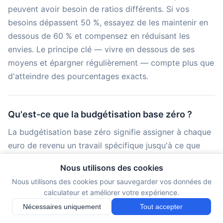
peuvent avoir besoin de ratios différents. Si vos
besoins dépassent 50 %, essayez de les maintenir en
dessous de 60 % et compensez en réduisant les
envies. Le principe clé — vivre en dessous de ses
moyens et épargner régulièrement — compte plus que
d'atteindre des pourcentages exacts.
Qu'est-ce que la budgétisation base zéro ?
La budgétisation base zéro signifie assigner à chaque
euro de revenu un travail spécifique jusqu'à ce que
vos revenus moins tous les montants assignés égalent
Nous utilisons des cookies
zéro. Contrairement à l'approche 50/30/20, qui utilise
Nous utilisons des cookies pour sauvegarder vos données de
de larges catégories, la budgétisation base zéro vous
calculateur et améliorer votre expérience.
oblige à planifier chaque dépense en détail. L'objectif
Nécessaires uniquement
Tout accepter
est d'éliminer les dépenses non suivies. Si votre