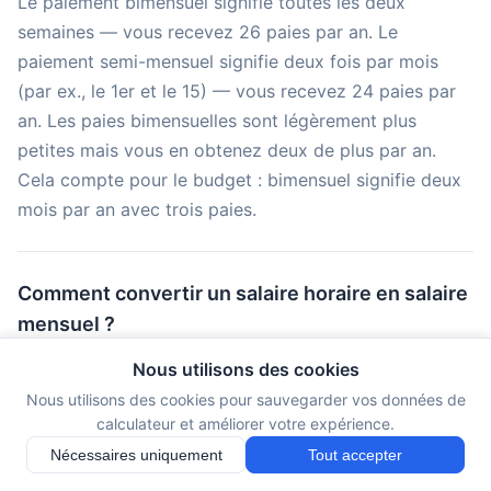
Le paiement bimensuel signifie toutes les deux
semaines — vous recevez 26 paies par an. Le
paiement semi-mensuel signifie deux fois par mois
(par ex., le 1er et le 15) — vous recevez 24 paies par
an. Les paies bimensuelles sont légèrement plus
petites mais vous en obtenez deux de plus par an.
Cela compte pour le budget : bimensuel signifie deux
mois par an avec trois paies.
Comment convertir un salaire horaire en salaire
mensuel ?
Multipliez votre taux horaire par les heures par
Nous utilisons des cookies
semaine, puis par 52 semaines, puis divisez par 12
Nous utilisons des cookies pour sauvegarder vos données de
mois. Formule : Taux Horaire × Heures/Semaine × 52
calculateur et améliorer votre expérience.
÷ 12. Exemple : 30 €/heure × 35 heures × 52
Nécessaires uniquement
Tout accepter
semaines ÷ 12 = 4 550 € par mois brut. Pour la