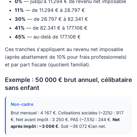
0%
— jusqu'à 11.294 € de revenu net imposable
11%
— de 11.294 € à 28.797 €
30%
— de 28.797 € à 82.341 €
41%
— de 82.341 € à 177.106 €
45%
— au-delà de 177.106 €
Ces tranches s'appliquent au revenu net imposable
(après abattement de 10% pour frais professionnels)
et par part fiscale (quotient familial).
Exemple : 50 000 € brut annuel, célibataire
sans enfant
Non-cadre
Brut mensuel : 4 167 €. Cotisations sociales (~22%) : 917
€. Net avant impôt : 3 250 €. PAS (~7,5%) : 244 €.
Net
après impôt : ~3 006 €
. Soit ~36 072 €/an net.