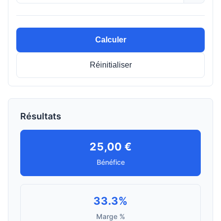
Calculer
Réinitialiser
Résultats
25,00 €
Bénéfice
33.3%
Marge %