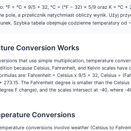
: °F = °C × 9/5 + 32, °C = (°F − 32) × 5/9 oraz K = °C + 
 pole, a przelicznik natychmiast obliczy wynik. Użyj przy
runek. Szybka tabela obejmuje codzienne temperatury od 
ture Conversion Works
versions that use simple multiplication, temperature conver
dition because Celsius, Fahrenheit, and Kelvin scales have d
ormulas are: Fahrenheit = Celsius x 9/5 + 32, Celsius = (Fah
+ 273.15. The Fahrenheit degree is smaller than the Celsiu
degree F change), and the scales intersect at -40, where -4
erature Conversions
mperature conversions involve weather (Celsius to Fahrenhe