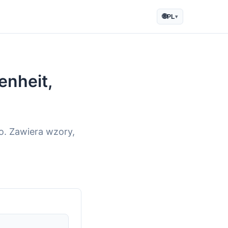
🌐
PL
▾
enheit,
o. Zawiera wzory,