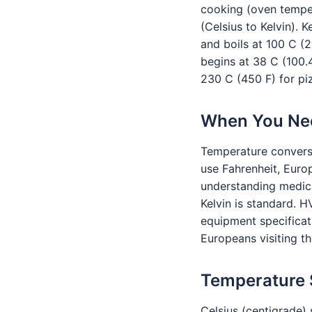
cooking (oven tempe
(Celsius to Kelvin). 
and boils at 100 C (
begins at 38 C (100
230 C (450 F) for pi
When You Ne
Temperature conversi
use Fahrenheit, Euro
understanding medica
Kelvin is standard. 
equipment specificat
Europeans visiting t
Temperature 
Celsius (centigrade) 