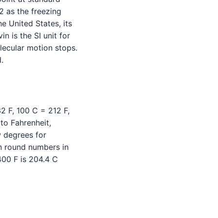
2 as the freezing
e United States, its
n is the SI unit for
lecular motion stops.
.
2 F, 100 C = 212 F,
to Fahrenheit,
w degrees for
n round numbers in
400 F is 204.4 C