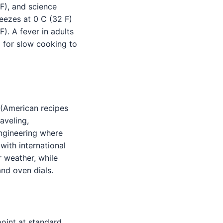
F), and science
reezes at 0 C (32 F)
). A fever in adults
 for slow cooking to
 (American recipes
aveling,
ngineering where
ith international
r weather, while
nd oven dials.
point at standard