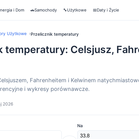
nergia i Dom
🚗
Samochody
🔧
Użytkowe
📅
Daty i Życie
tory Użytkowe
Przelicznik temperatury
k temperatury: Celsjusz, Fahr
 Celsjuszem, Fahrenheitem i Kelwinem natychmiastow
ferencyjne i wykresy porównawcze.
aj 2026
Na