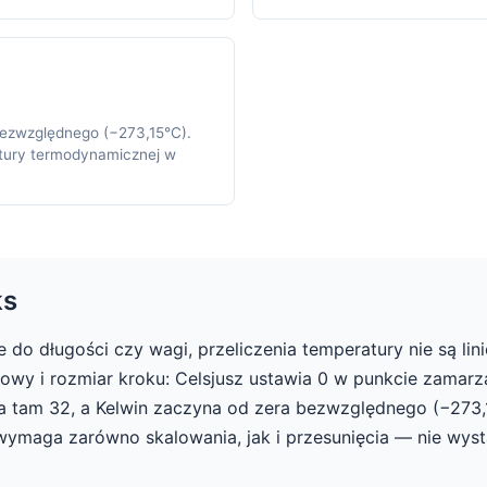
bezwzględnego (−273,15°C).
tury termodynamicznej w
ks
 do długości czy wagi, przeliczenia temperatury nie są lin
owy i rozmiar kroku: Celsjusz ustawia 0 w punkcie zamarz
ia tam 32, a Kelwin zaczyna od zera bezwzględnego (−273
 wymaga zarówno skalowania, jak i przesunięcia — nie wys