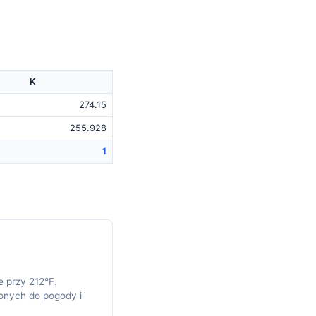
K
274.15
255.928
1
 przy 212°F.
nych do pogody i