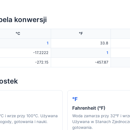
bela konwersji
°C
°F
1
33.8
-17.2222
1
-272.15
-457.87
nostek
°F
Fahrenheit (°F)
C i wrze przy 100°C. Używana
Woda zamarza przy 32°F i wrze
ogody, gotowania i nauki.
Używana w Stanach Zjednoczo
gotowania.