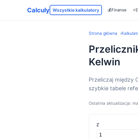
Calculy
Wszystkie kalkulatory
💰
Finanse
⚡
E
Strona główna
Kalkula
Przeliczni
Kelwin
Przeliczaj między
szybkie tabele re
Ostatnia aktualizacja: m
Z