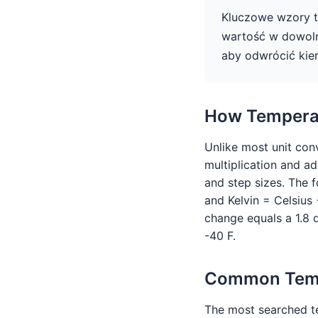
Kluczowe wzory to
wartość w dowolne
aby odwrócić kie
How Tempera
Unlike most unit con
multiplication and ad
and step sizes. The f
and Kelvin = Celsius 
change equals a 1.8 
-40 F.
Common Temp
The most searched te