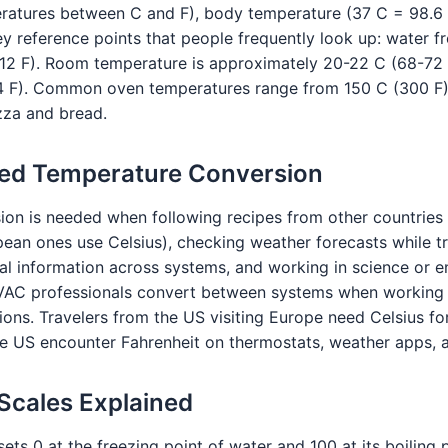
ratures between C and F), body temperature (37 C = 98.6 
Key reference points that people frequently look up: water f
212 F). Room temperature is approximately 20-22 C (68-72 F
.4 F). Common oven temperatures range from 150 C (300 F)
zza and bread.
ed Temperature Conversion
on is needed when following recipes from other countries
pean ones use Celsius), checking weather forecasts while tr
l information across systems, and working in science or e
HVAC professionals convert between systems when working w
ions. Travelers from the US visiting Europe need Celsius fo
he US encounter Fahrenheit on thermostats, weather apps, a
Scales Explained
sets 0 at the freezing point of water and 100 at its boiling 