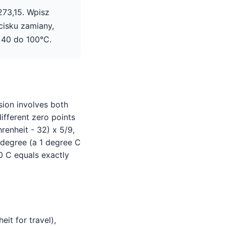
273,15. Wpisz
cisku zamiany,
−40 do 100°C.
sion involves both
ifferent zero points
renheit - 32) x 5/9,
s degree (a 1 degree C
0 C equals exactly
it for travel),