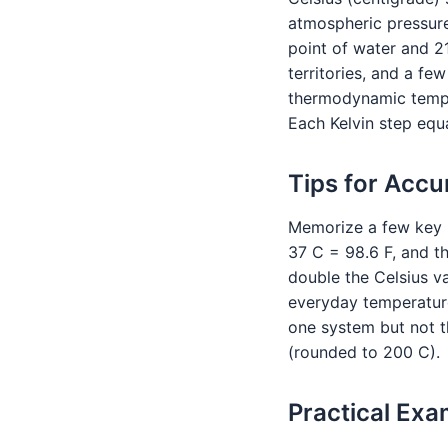
atmospheric pressure
point of water and 21
territories, and a fe
thermodynamic temper
Each Kelvin step equ
Tips for Acc
Memorize a few key r
37 C = 98.6 F, and t
double the Celsius v
everyday temperatur
one system but not t
(rounded to 200 C).
Practical Exa