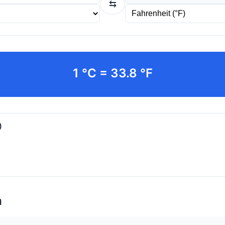
⇆
1 °C = 33.8 °F
)
a