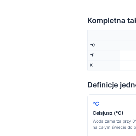
Kompletna ta
°C
°F
K
Definicje jed
°C
Celsjusz (°C)
Woda zamarza przy 0°
na całym świecie do p