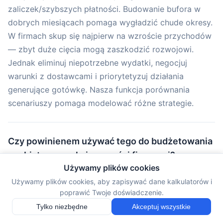
zaliczek/szybszych płatności. Budowanie bufora w
dobrych miesiącach pomaga wygładzić chude okresy.
W firmach skup się najpierw na wzroście przychodów
— zbyt duże cięcia mogą zaszkodzić rozwojowi.
Jednak eliminuj niepotrzebne wydatki, negocjuj
warunki z dostawcami i priorytetyzuj działania
generujące gotówkę. Nasza funkcja porównania
scenariuszy pomaga modelować różne strategie.
Czy powinienem używać tego do budżetowania
osobistego czy księgowości firmowej?
Używamy plików cookies
Używaj tego kalkulatora do planowania i projekcji
Używamy plików cookies, aby zapisywać dane kalkulatorów i
cash flow, a nie formalnej księgowości. Jest idealny
poprawić Twoje doświadczenie.
do budżetowania osobistego, śledzenia dochodów
Tylko niezbędne
Akceptuj wszystkie
freelancera i analizy runway startupu, ale nie