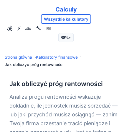
Calculy
Wszystkie kalkulatory
💰
⚡
🚗
🔧
📅
🌐
PL
▾
Strona główna
Kalkulatory finansowe
Jak obliczyć próg rentowności
Jak obliczyć próg rentowności
Analiza progu rentowności wskazuje
dokładnie, ile jednostek musisz sprzedać —
lub jaki przychód musisz osiągnąć — zanim
Twoja firma przestanie tracić pieniądze i